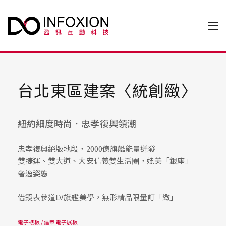
台北東區建案〈統創緻〉
紐約細度時尚．忠孝復興領潮
忠孝復興絕版地段，2000億旗艦能量迸發
雙捷運、雙大道、大安信義雙生活圈，媲美「銀座」
奢逸姿態
借鏡表參道LV旗艦美學，無形精品限量訂「緻」
電子裱板 / 建案電子展板