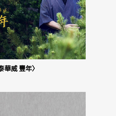
泰華威 豐年〉